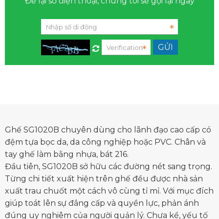
Để lại số điện thoại, chúng tôi sẽ gọi lại ngay
Ghế SG1020B chuyên dùng cho lãnh đạo cao cấp có
đệm tựa bọc da, da công nghiệp hoặc PVC. Chân và
tay ghế làm bằng nhựa, bát 216.
Đầu tiên, SG1020B sở hữu các đường nét sang trọng.
Từng chi tiết xuất hiện trên ghế đều được nhà sản
xuất trau chuốt một cách vô cùng tỉ mỉ. Với mục đích
giúp toát lên sự đẳng cấp và quyền lực, phản ánh
đúng uy nghiêm của người quản lý. Chưa kể, yếu tố