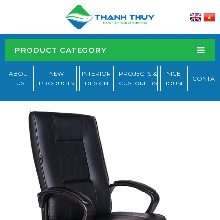
PRODUCT CATEGORY
ABOUT
NEW
INTERIOR
PROJECTS &
NICE
CONTAC
US
PRODUCTS
DESIGN
CUSTOMERS
HOUSE