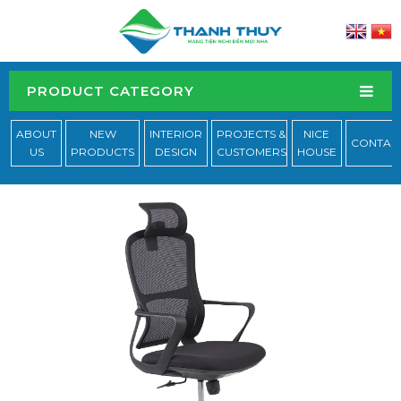
PRODUCT CATEGORY
ABOUT
NEW
INTERIOR
PROJECTS &
NICE
CONTAC
US
PRODUCTS
DESIGN
CUSTOMERS
HOUSE