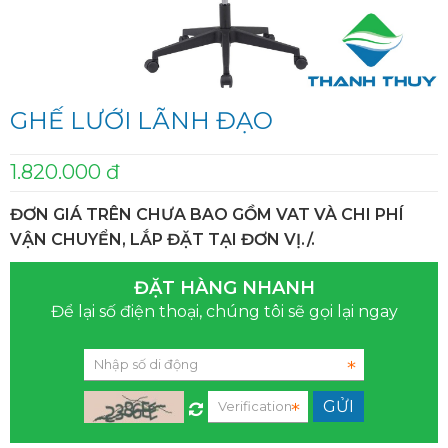
GHẾ LƯỚI LÃNH ĐẠO
1.820.000 đ
ĐƠN GIÁ TRÊN CHƯA BAO GỒM VAT VÀ CHI PHÍ
VẬN CHUYỂN, LẮP ĐẶT TẠI ĐƠN VỊ./.
ĐẶT HÀNG NHANH
Để lại số điện thoại, chúng tôi sẽ gọi lại ngay