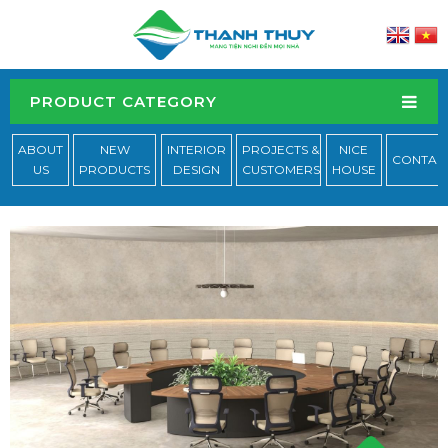
PRODUCT CATEGORY
ABOUT
NEW
INTERIOR
PROJECTS &
NICE
CONTAC
US
PRODUCTS
DESIGN
CUSTOMERS
HOUSE