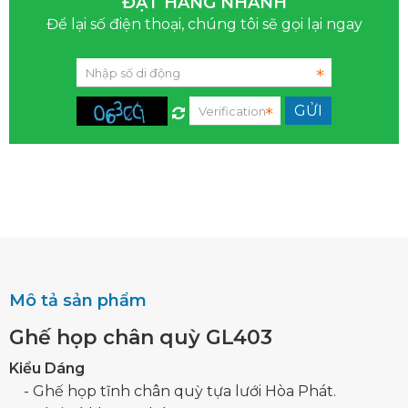
ĐẶT HÀNG NHANH
Để lại số điện thoại, chúng tôi sẽ gọi lại ngay
Mô tả sản phẩm
Ghế họp chân quỳ GL403
Kiểu Dáng
- Ghế họp tĩnh chân quỳ tựa lưới Hòa Phát.