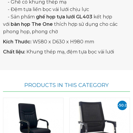
- Ghế có khung thép mạ
- Đệm tựa liền bọc vải lưới chịu lực
- Sản phẩm
ghế họp tựa lưới GL403
kết hợp
với
bàn họp
The One
thích hợp sử dụng cho các
phong họp, phong chờ
Kích Thước:
W580 x D630 x H980 mm
Chất liệu:
Khung thép mạ, đệm tựa bọc vải lưới
PRODUCTS IN THIS CATEGORY
-50.000
VND