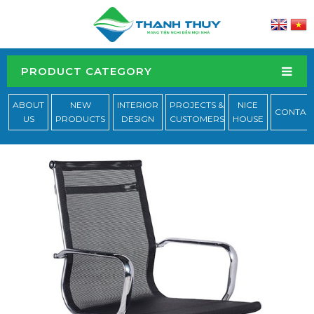
PRODUCT CATEGORY
ABOUT
NEW
INTERIOR
PROJECTS &
NICE
CONTAC
US
PRODUCTS
DESIGN
CUSTOMERS
HOUSE