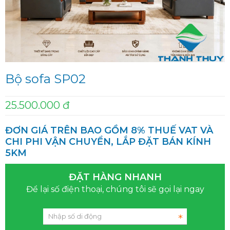
Bộ sofa SP02
25.500.000 đ
ĐƠN GIÁ TRÊN BAO GỒM 8% THUẾ VAT VÀ
CHI PHI VẬN CHUYỂN, LẮP ĐẶT BÁN KÍNH
5KM
ĐẶT HÀNG NHANH
Để lại số điện thoại, chúng tôi sẽ gọi lại ngay