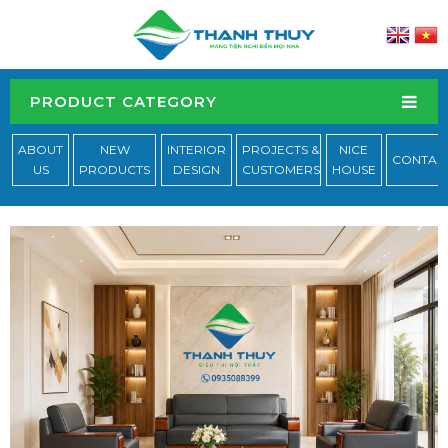
PRODUCT CATEGORY
ABOUT
NEW
INTERIOR
PROJECTS &
NICE
CONTAC
US
PRODUCTS
DESIGN
CUSTOMERS
HOUSE