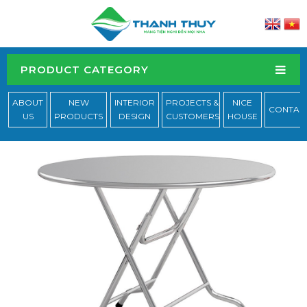
PRODUCT CATEGORY
ABOUT
NEW
INTERIOR
PROJECTS &
NICE
CONTAC
US
PRODUCTS
DESIGN
CUSTOMERS
HOUSE