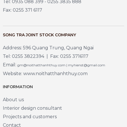
Tel: 0935 088 399 - 0255 3835 888
Fax: 0255 371 6117
SONG TRA JOINT STOCK COMPANY
Address: 596 Quang Trung, Quang Ngai
Tel: 0255 3822394 | Fax: 0255 3716117
Email:
gm@noithatthanhthuy.com | myhienst@gmail.com
Website: www.noithatthanhthuy.com
INFORMATION
About us
Interior design consultant
Projects and customers
Contact