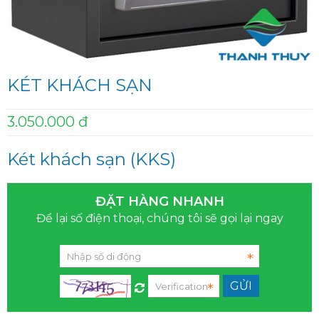
KÉT KHÁCH SẠN
3.050.000 đ
Két khách sạn (KKS)
ĐẶT HÀNG NHANH
Để lại số điện thoại, chúng tôi sẽ gọi lại ngay