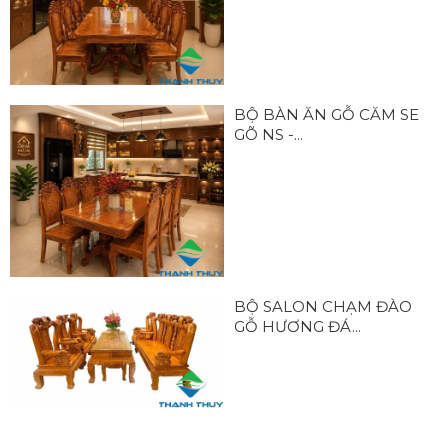
BỘ BÀN ĂN GỖ CĂM SE
GÕ NS -...
BỘ SALON CHẠM ĐÀO
GỖ HƯƠNG ĐÁ...