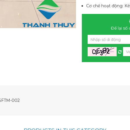
Cơ chế hoạt động: K
Để lại số 
SFTM-002