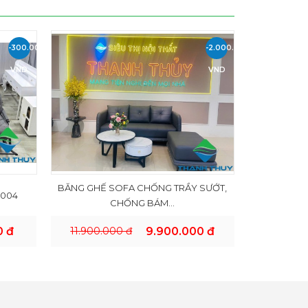
-300.000
-2.000.000
VND
VND
BĂNG GHẾ SOFA CHỐNG TRẦY SƯỚT,
 004
CHỐNG BÁM...
0 đ
11.900.000 đ
9.900.000 đ