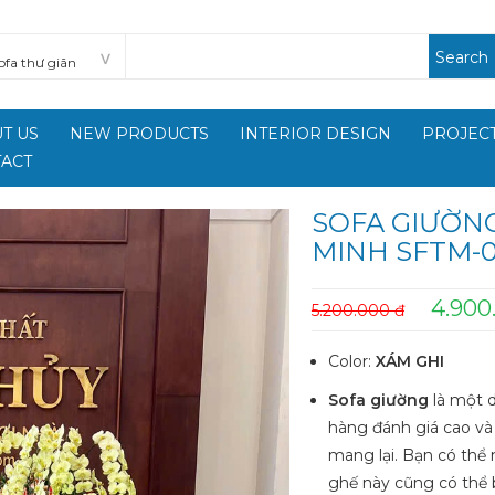
Search
T US
NEW PRODUCTS
INTERIOR DESIGN
PROJECT
ACT
SOFA GIƯỜN
MINH SFTM-
4.900
5.200.000 đ
Color:
XÁM GHI
Sofa giường
là một 
hàng đánh giá cao và
mang lại. Bạn có thể 
ghế này cũng có thể 