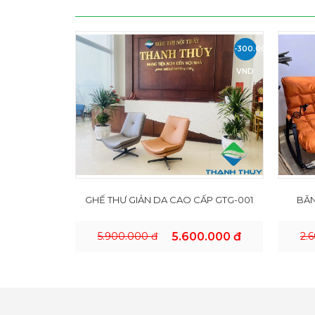
-300.000
VND
GHẾ THƯ GIẢN DA CAO CẤP GTG-001
BĂN
5.900.000 đ
5.600.000 đ
2.