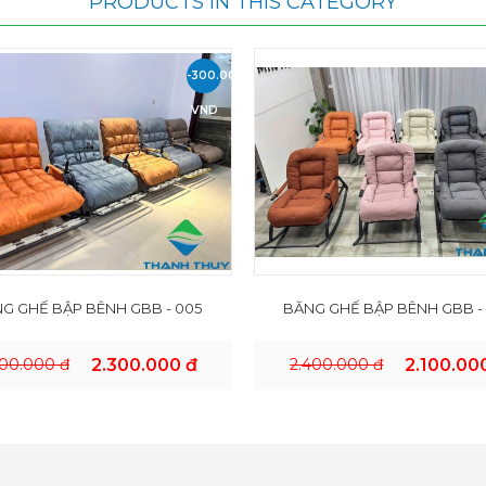
PRODUCTS IN THIS CATEGORY
-300.000
VND
G GHẾ BẬP BÊNH GBB - 005
BĂNG GHẾ BẬP BÊNH GBB -
600.000 đ
2.300.000 đ
2.400.000 đ
2.100.00