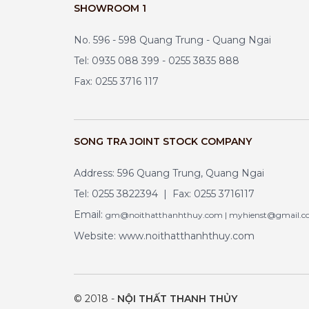
SHOWROOM 1
No. 596 - 598 Quang Trung - Quang Ngai
Tel: 0935 088 399 - 0255 3835 888
Fax: 0255 3716 117
SONG TRA JOINT STOCK COMPANY
Address: 596 Quang Trung, Quang Ngai
Tel: 0255 3822394 | Fax: 0255 3716117
Email:
gm@noithatthanhthuy.com | myhienst@gmail.
Website: www.noithatthanhthuy.com
© 2018 -
NỘI THẤT THANH THỦY