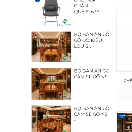
CHÂN
QUỲ SL636
BỘ BÀN ĂN GỖ
GÕ ĐỎ KIỂU
LOUIS...
BỘ BÀN ĂN GỖ
CĂM SE GÕ NS
GHẾ
-...
BỘ BÀN ĂN GỖ
CĂM SE GÕ NS
-...