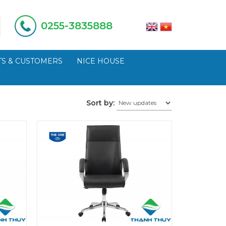
0255-3835888
S & CUSTOMERS
NICE HOUSE
Sort by: