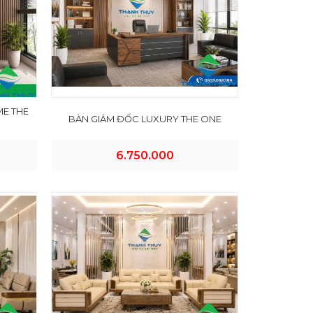
ME THE
BÀN GIÁM ĐỐC LUXURY THE ONE
6.750.000