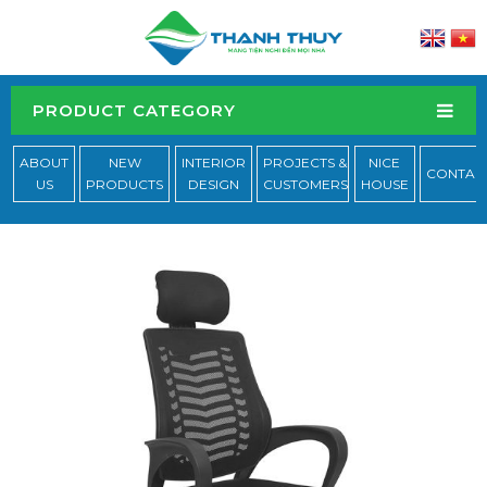
PRODUCT CATEGORY
ABOUT
NEW
INTERIOR
PROJECTS &
NICE
CONTAC
US
PRODUCTS
DESIGN
CUSTOMERS
HOUSE