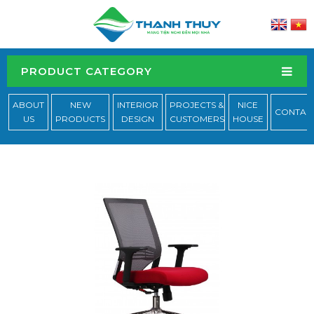
PRODUCT CATEGORY
ABOUT
NEW
INTERIOR
PROJECTS &
NICE
CONTAC
US
PRODUCTS
DESIGN
CUSTOMERS
HOUSE