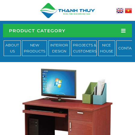
PRODUCT CATEGORY
ABOUT
NEW
INTERIOR
PROJECTS &
NICE
CONTAC
US
PRODUCTS
DESIGN
CUSTOMERS
HOUSE