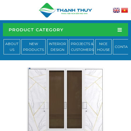
PRODUCT CATEGORY
ABOUT
NEW
INTERIOR
PROJECTS &
NICE
CONTAC
US
PRODUCTS
DESIGN
CUSTOMERS
HOUSE