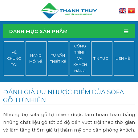
DANH MỤC SẢN PHẨM
CÔNG
VỀ
TRÌNH
HÀNG
TƯ VẤN
CHÚNG
VÀ
TIN TỨC
LIÊN HỆ
MỚI VỀ
THIẾT KẾ
TÔI
KHÁCH
HÀNG
ĐÁNH GIẢ ƯU NHƯỢC ĐIỂM CỦA SOFA
GỖ TỰ NHIÊN
Những bộ sofa gỗ tự nhiên được làm hoàn toàn bằng
những chất liệu gỗ tốt có độ bền vượt trội theo thời gian
và làm tăng thêm giá trị thẩm mỹ cho căn phòng khách.