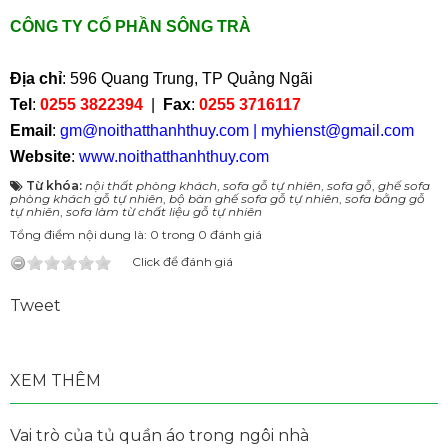
CÔNG TY CỔ PHẦN SÔNG TRÀ
Địa chỉ
: 596 Quang Trung, TP Quảng Ngãi
Tel
:
0255 3822394
|
Fax
:
0255 3716117
Email
:
gm@noithatthanhthuy.com
|
myhienst@gmail.com
Website
:
www.noithatthanhthuy.com
Từ khóa:
nội thất phòng khách
,
sofa gỗ tự nhiên
,
sofa gỗ
,
ghế sofa
phòng khách gỗ tự nhiên
,
bộ bàn ghế sofa gỗ tự nhiên
,
sofa bằng gỗ
tự nhiên
,
sofa làm từ chất liệu gỗ tự nhiên
Tổng điểm nội dung là: 0 trong 0 đánh giá
Click để đánh giá
Tweet
XEM THÊM
Vai trò của tủ quần áo trong ngôi nhà