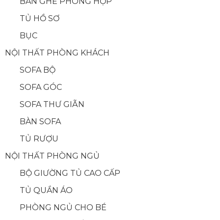
BÀN GHẾ PHÒNG HỌP
TỦ HỒ SƠ
BỤC
NỘI THẤT PHÒNG KHÁCH
SOFA BỘ
SOFA GÓC
SOFA THƯ GIÃN
BÀN SOFA
TỦ RƯỢU
NỘI THẤT PHÒNG NGỦ
BỘ GIƯỜNG TỦ CAO CẤP
TỦ QUẦN ÁO
PHÒNG NGỦ CHO BÉ