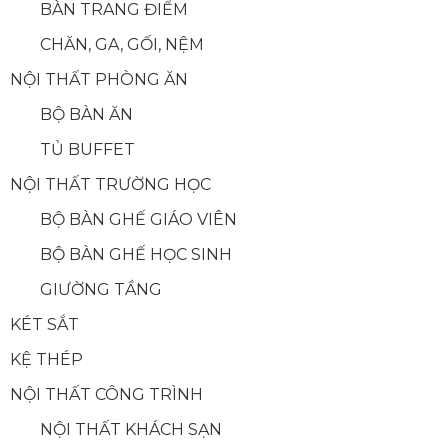
BÀN TRANG ĐIỂM
CHĂN, GA, GỐI, NỆM
NỘI THẤT PHÒNG ĂN
BỘ BÀN ĂN
TỦ BUFFET
NỘI THẤT TRƯỜNG HỌC
BỘ BÀN GHẾ GIÁO VIÊN
BỘ BÀN GHẾ HỌC SINH
GIƯỜNG TẦNG
KÉT SẮT
KỆ THÉP
NỘI THẤT CÔNG TRÌNH
NỘI THẤT KHÁCH SẠN