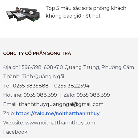
Top 5 màu sắc sofa phòng khách
không bao giờ hết hot
CÔNG TY CỔ PHẦN SÔNG TRÀ
Địa chỉ: 596-598; 608-610 Quang Trung, Phường Cẩm
Thành, Tỉnh Quảng Ngãi
Tel:
0255 3835888 - 0255 3822394
Hotline:
0935.088.399
| Zalo:
0935.088.399
Email:
thanhthuyquangngai@gmail.com
Zalo
:
https://zalo.me/noithatthanhthuy
Website: www.noithatthanhthuy.com
Facebook: