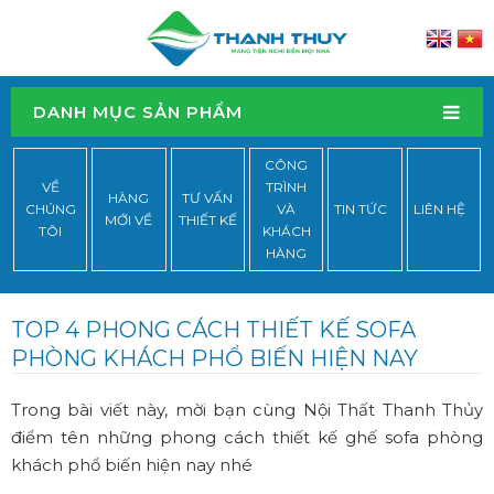
DANH MỤC SẢN PHẨM
CÔNG
VỀ
TRÌNH
HÀNG
TƯ VẤN
CHÚNG
VÀ
TIN TỨC
LIÊN HỆ
MỚI VỀ
THIẾT KẾ
TÔI
KHÁCH
HÀNG
TOP 4 PHONG CÁCH THIẾT KẾ SOFA
PHÒNG KHÁCH PHỔ BIẾN HIỆN NAY
Trong bài viết này, mời bạn cùng Nội Thất Thanh Thủy
điểm tên những phong cách thiết kế ghế sofa phòng
khách phổ biến hiện nay nhé