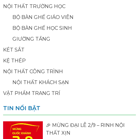
NỘI THẤT TRƯỜNG HỌC
BỘ BÀN GHẾ GIÁO VIÊN
BỘ BÀN GHẾ HỌC SINH
GIƯỜNG TẦNG
KÉT SẮT
KỆ THÉP
NỘI THẤT CÔNG TRÌNH
NỘI THẤT KHÁCH SẠN
VẬT PHẨM TRANG TRÍ
TIN NỔI BẬT
🎉 MỪNG ĐẠI LỄ 2/9 – RINH NỘI
THẤT XỊN