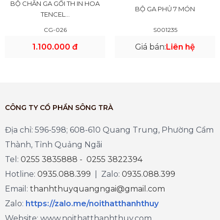
BỘ CHĂN GA GỐI TH IN HOA
BỘ GA PHỦ 7 MÓN
TENCEL...
CG-026
S001235
1.100.000 đ
Giá bán:
Liên hệ
CÔNG TY CỔ PHẦN SÔNG TRÀ
Địa chỉ: 596-598; 608-610 Quang Trung, Phường Cẩm
Thành, Tỉnh Quảng Ngãi
Tel:
0255 3835888 - 0255 3822394
Hotline:
0935.088.399
| Zalo:
0935.088.399
Email:
thanhthuyquangngai@gmail.com
Zalo
:
https://zalo.me/noithatthanhthuy
Website: www.noithatthanhthuy.com