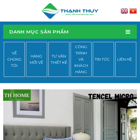
DANH MỤC SẢN PHẨM
CÔNG
VỀ
TRÌNH
HÀNG
TƯ VẤN
CHÚNG
VÀ
TIN TỨC
LIÊN HỆ
MỚI VỀ
THIẾT KẾ
TÔI
KHÁCH
HÀNG