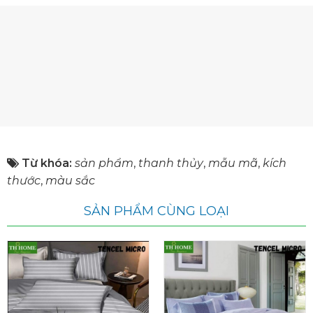
Từ khóa:
sản phẩm
,
thanh thủy
,
mẫu mã
,
kích
thước
,
màu sắc
SẢN PHẨM CÙNG LOẠI