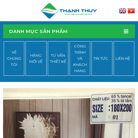
DANH MỤC SẢN PHẨM
CÔNG
VỀ
TRÌNH
HÀNG
TƯ VẤN
CHÚNG
VÀ
TIN TỨC
LIÊN HỆ
MỚI VỀ
THIẾT KẾ
TÔI
KHÁCH
HÀNG