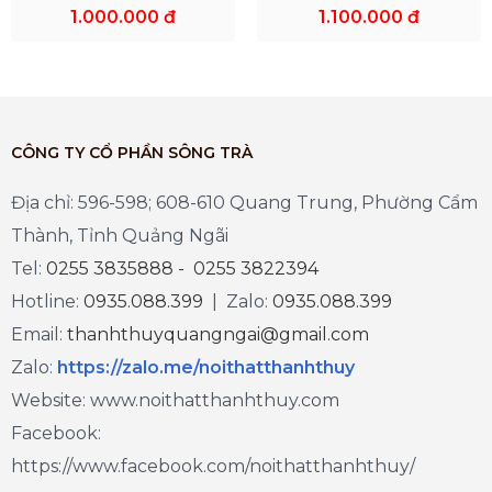
1.000.000 đ
1.100.000 đ
CÔNG TY CỔ PHẦN SÔNG TRÀ
Địa chỉ: 596-598; 608-610 Quang Trung, Phường Cẩm
Thành, Tỉnh Quảng Ngãi
Tel:
0255 3835888 - 0255 3822394
Hotline:
0935.088.399
| Zalo:
0935.088.399
Email:
thanhthuyquangngai@gmail.com
Zalo
:
https://zalo.me/noithatthanhthuy
Website: www.noithatthanhthuy.com
Facebook:
https://www.facebook.com/noithatthanhthuy/