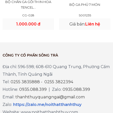
BỘ CHĂN GA GỐI TH IN HOA
BỘ GA PHỦ 7 MÓN
TENCEL...
CG-028
S001235
1.000.000 đ
Giá bán:
Liên hệ
CÔNG TY CỔ PHẦN SÔNG TRÀ
Địa chỉ: 596-598; 608-610 Quang Trung, Phường Cẩm
Thành, Tỉnh Quảng Ngãi
Tel:
0255 3835888 - 0255 3822394
Hotline:
0935.088.399
| Zalo:
0935.088.399
Email:
thanhthuyquangngai@gmail.com
Zalo
:
https://zalo.me/noithatthanhthuy
Website: www.noithatthanhthuy.com