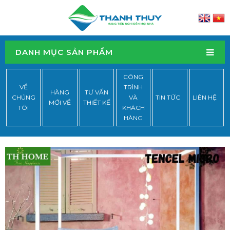
DANH MỤC SẢN PHẨM
CÔNG
VỀ
TRÌNH
HÀNG
TƯ VẤN
CHÚNG
VÀ
TIN TỨC
LIÊN HỆ
MỚI VỀ
THIẾT KẾ
TÔI
KHÁCH
HÀNG